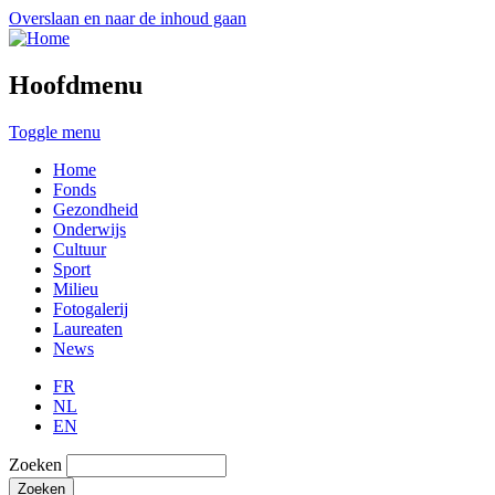
Overslaan en naar de inhoud gaan
Hoofdmenu
Toggle menu
Home
Fonds
Gezondheid
Onderwijs
Cultuur
Sport
Milieu
Fotogalerij
Laureaten
News
FR
NL
EN
Zoeken